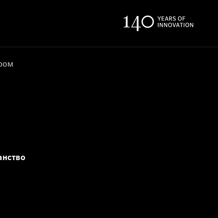
ером
анство