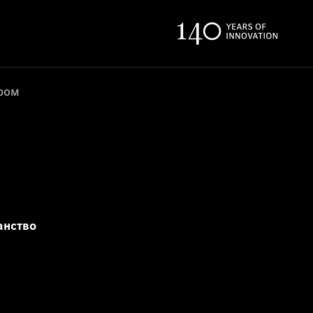
ером
анство