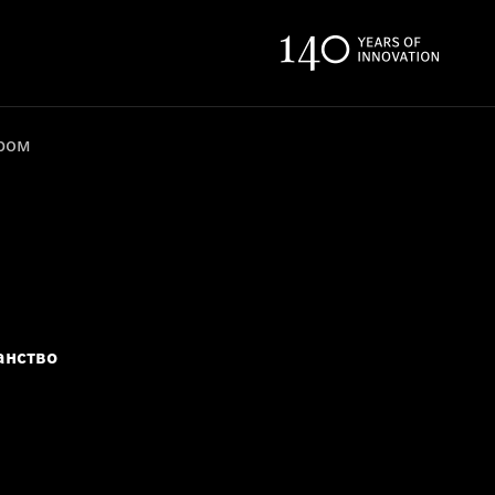
ером
анство