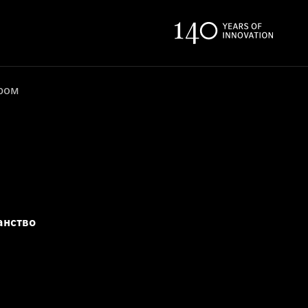
ером
анство