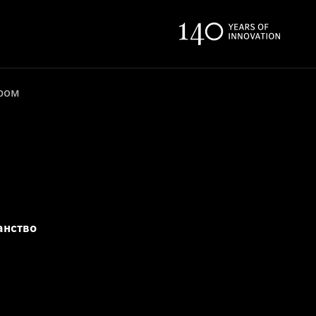
ером
анство