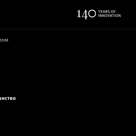
ером
анство