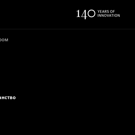
ером
анство