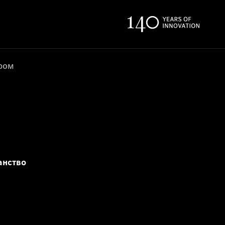
ером
анство