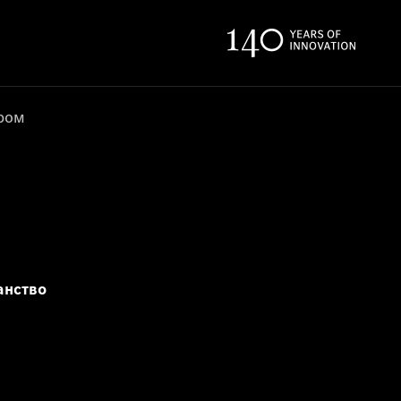
ером
анство