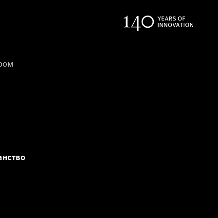
ером
анство