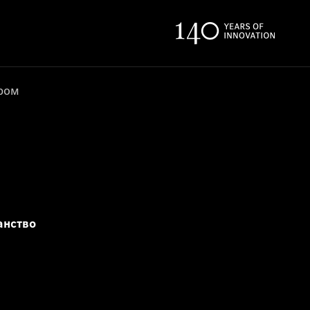
ером
анство