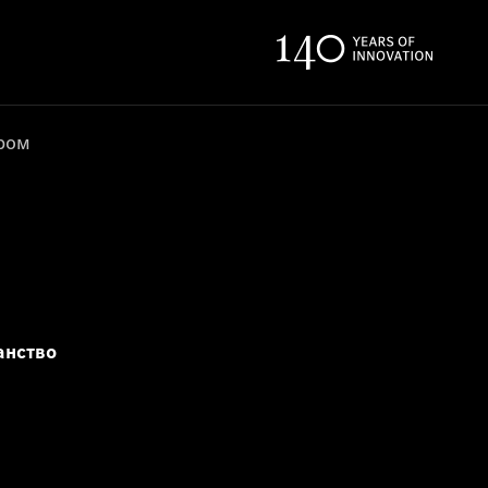
ером
анство