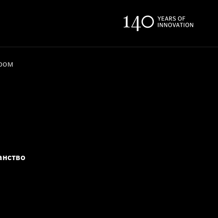
ером
анство