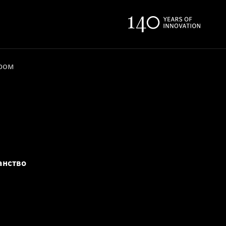
ером
анство