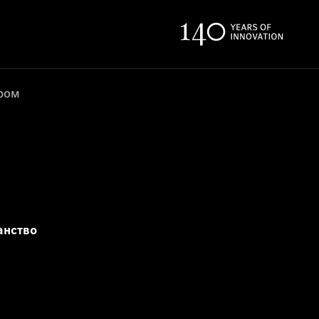
ером
анство