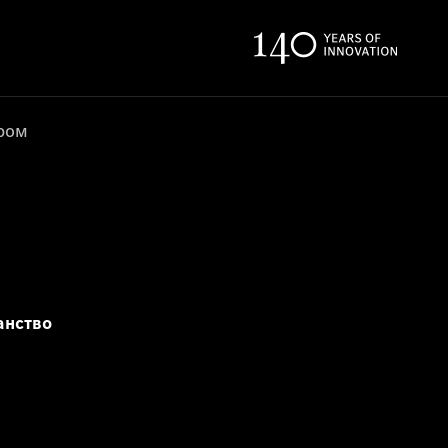
ером
анство