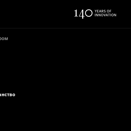
ером
анство