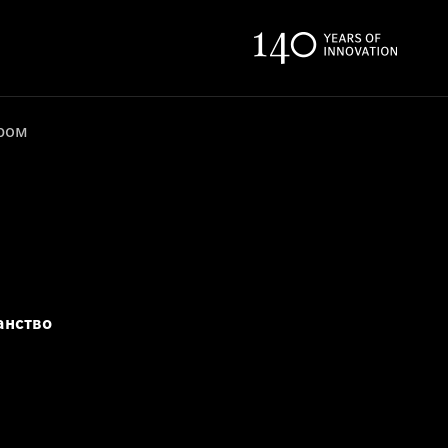
ером
анство