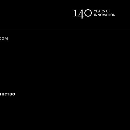
ером
анство