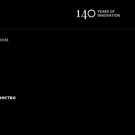
ером
анство