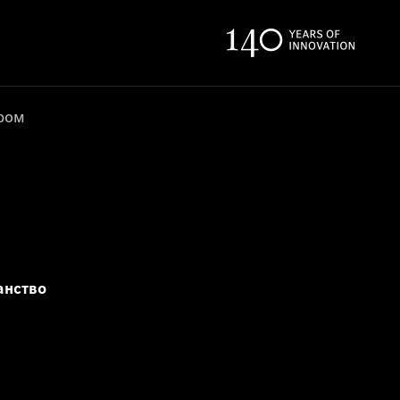
ером
анство