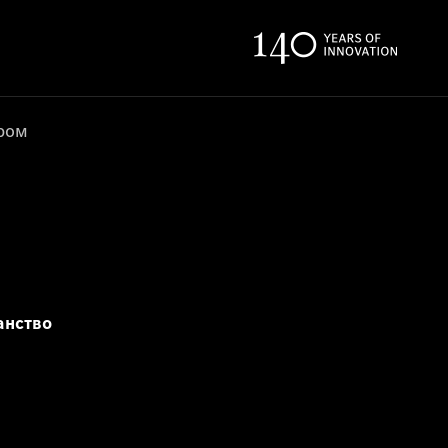
ером
анство