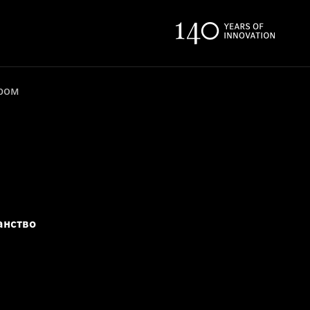
ером
анство