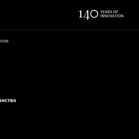
ером
анство