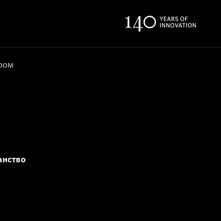
ером
анство