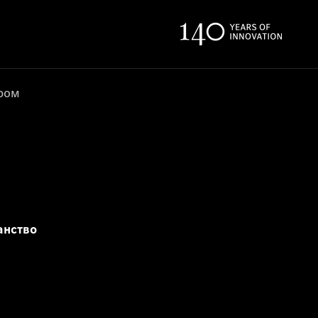
ером
анство