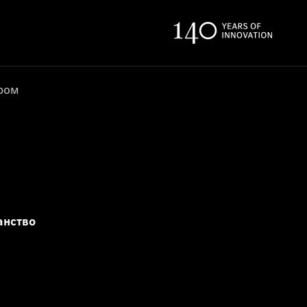
ером
анство