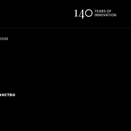
ером
анство