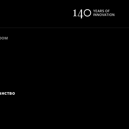
ером
анство