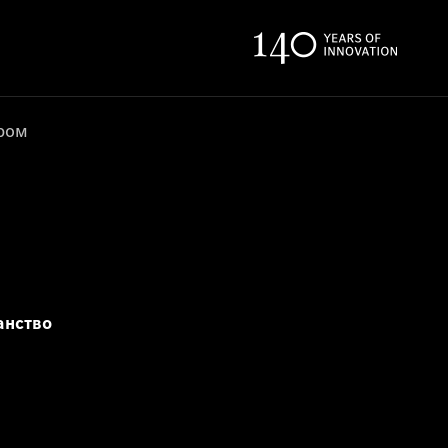
ером
анство