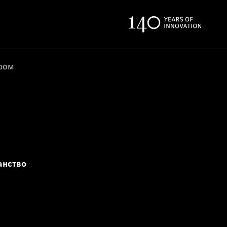
ером
анство