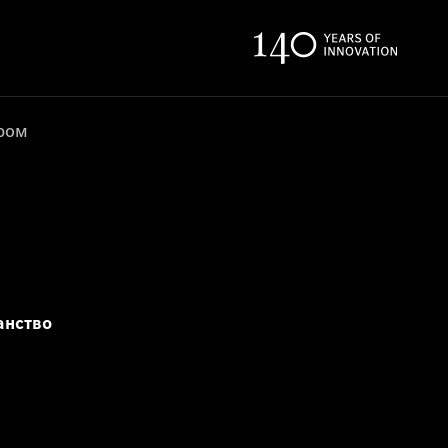
ером
анство