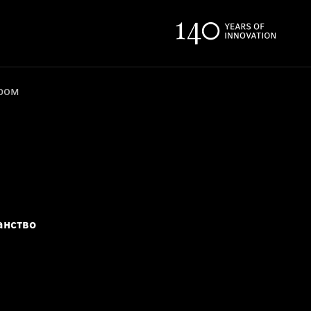
ером
анство