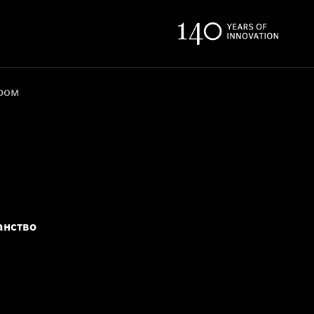
ером
анство