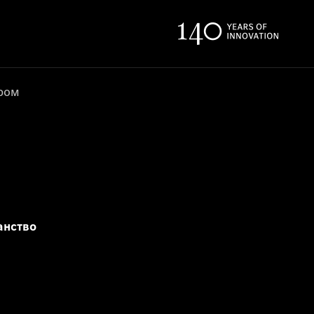
ером
анство