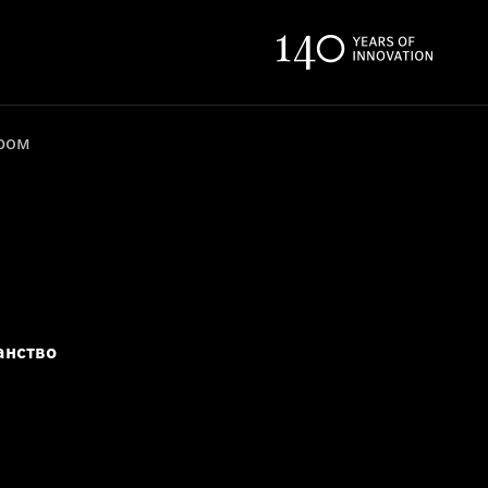
ером
анство