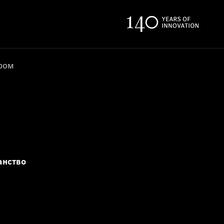
ером
анство