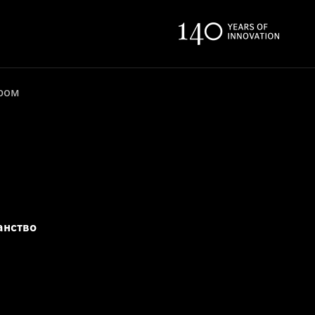
ером
анство