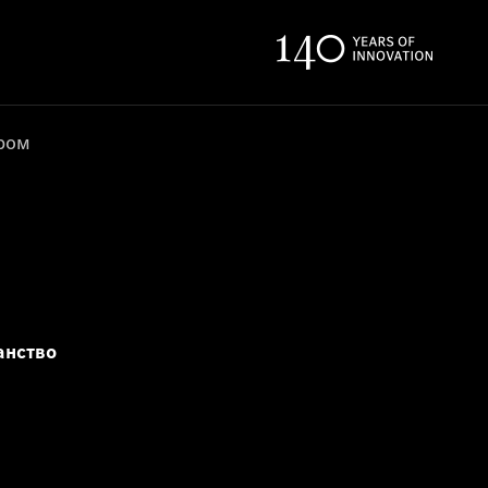
ером
анство