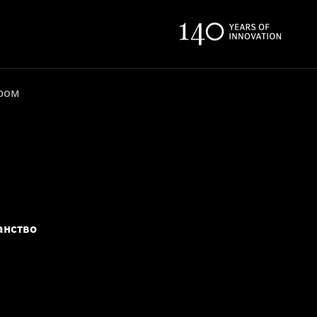
ером
анство