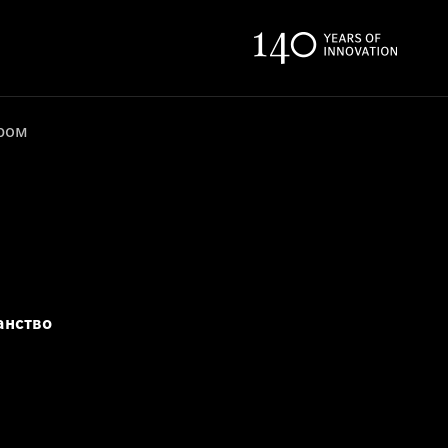
ером
анство