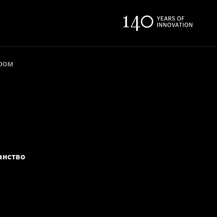
ером
анство