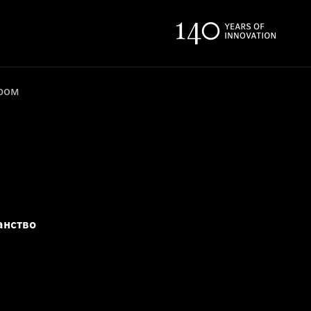
ером
анство