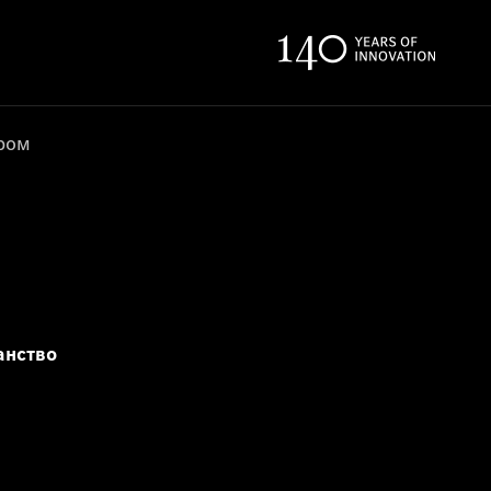
ером
анство