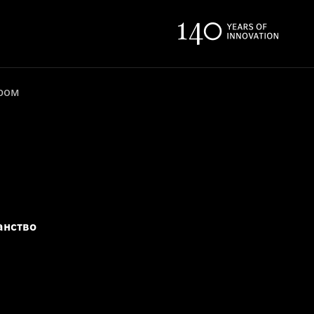
ером
анство