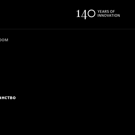
ером
анство