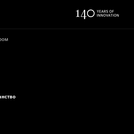
ером
анство