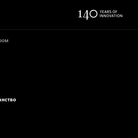
ером
анство