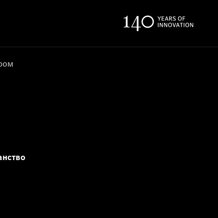
ером
анство