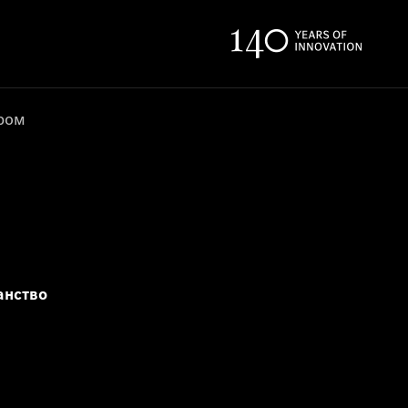
ером
анство